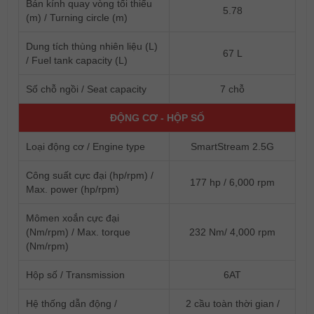
Bán kính quay vòng tối thiểu
5.78
(m) / Turning circle (m)
Dung tích thùng nhiên liệu (L)
67 L
/ Fuel tank capacity (L)
Số chỗ ngồi / Seat capacity
7 chỗ
ĐỘNG CƠ - HỘP SỐ
Loại động cơ / Engine type
SmartStream 2.5G
Công suất cực đại (hp/rpm) /
177 hp / 6,000 rpm
Max. power (hp/rpm)
Mômen xoắn cực đại
(Nm/rpm) / Max. torque
232 Nm/ 4,000 rpm
(Nm/rpm)
Hộp số / Transmission
6AT
Hệ thống dẫn động /
2 cầu toàn thời gian /