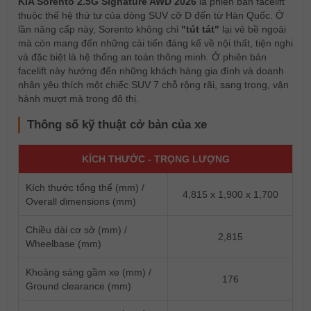
KIA Sorento 2.5G Signature AWD 2026
là phiên bản facelift
thuộc thế hệ thứ tư của dòng SUV cỡ D đến từ Hàn Quốc. Ở
lần nâng cấp này, Sorento không chỉ
"tút tát"
lại vẻ bề ngoài
mà còn mang đến những cải tiến đáng kể về nội thất, tiện nghi
và đặc biệt là hệ thống an toàn thông minh. Ở phiên bản
facelift này hướng đến những khách hàng gia đình và doanh
nhân yêu thích một chiếc SUV 7 chỗ rộng rãi, sang trọng, vận
hành mượt mà trong đô thị.
Thông số kỹ thuật cở bản của xe
KÍCH THƯỚC - TRỌNG LƯỢNG
Kích thước tổng thể (mm) /
4,815 x 1,900 x 1,700
Overall dimensions (mm)
Chiều dài cơ sở (mm) /
2,815
Wheelbase (mm)
Khoảng sáng gầm xe (mm) /
176
Ground clearance (mm)