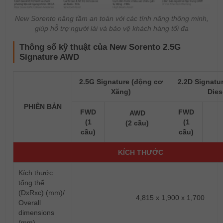
New Sorento nâng tầm an toàn với các tính năng thông minh,
giúp hỗ trợ người lái và bảo vệ khách hàng tối đa
Thông số kỹ thuật của New Sorento 2.5G
Signature AWD
2.5G Signature (động cơ
2.2D Signatu
Xăng)
Dies
PHIÊN BẢN
FWD
FWD
AWD
(1
(1
(2 cầu)
cầu)
cầu)
KÍCH THƯỚC
Kích thước
tổng thể
(DxRxc) (mm)/
4,815 x 1,900 x 1,700
Overall
dimensions
(mm)