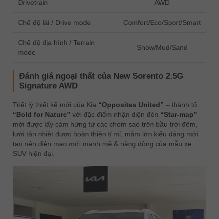
Drivetrain
AWD
Chế độ lái / Drive mode
Comfort/Eco/Sport/Smart
Chế độ địa hình / Terrain
Snow/Mud/Sand
mode
Đánh giá ngoại thất của New Sorento 2.5G
Signature AWD
Triết lý thiết kế mới của Kia
“Opposites United”
– thành tố
“Bold for Nature”
với đặc điểm nhận diện đèn
“Star-map”
mới được lấy cảm hứng từ các chòm sao trên bầu trời đêm,
lưới tản nhiệt được hoàn thiện tỉ mỉ, mâm lớn kiểu dáng mới
tạo nên diện mạo mới mạnh mẽ & năng động của mẫu xe
SUV hiện đại.​