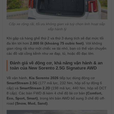
Cốp xe rộng rãi, tối ưu không gian và tuỳ chọn linh hoạt sắp
xếp hành lý
Khi gập cả hàng ghế thứ 2 và thứ 3 dung tích sẽ đạt mức tối
đa lên tới hơn
2.000 lít (khoảng 75 cubic feet)
. Với không
gian rộng rãi như một chiếc xe tải nhỏ, bạn có thể vận chuyển
các đồ vật cồng kềnh như xe đạp, tủ, hoặc đồ đạc lớn.
Đánh giá về động cơ, khả năng vận hành & an
toàn của New Sorento 2.5G Signature AWD
Về vận hành,
Kia Sorento 2026
tiếp tục dùng động cơ
SmartStream 2.5G
(177 mã lực, 232 Nm, hộp số tự động 6
cấp) và
SmartStream 2.2D
(198 mã lực, 440 Nm, hộp số DCT
8 cấp). Các bản FWD đi kèm 4 chế độ lái cơ bản
(Comfort,
Eco, Sport, Smart)
, trong khi bản AWD bổ sung 3 chế độ off-
road
(Snow, Mud, Sand)
.