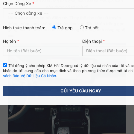
Cụm điều khiển cảm ứng tinh gọn, hiện đại và cửa gió điều
Chọn Dòng Xe
*
hòa được bố trí tinh tế
Núm xoay chuyển số điện tử:
Thay thế cho cần số truyền
thống, núm xoay không chỉ giúp khu vực điều khiển trông gọn
Hình thức thanh toán:
Trả góp
Trả hết
gàng, tinh tế hơn mà còn là một trang bị mang tính công nghệ
cao.
Họ tên
*
Điện thoại
*
Tôi đồng ý cho phép KIA Hải Dương xử lý dữ liệu cá nhân của tôi và c
khác do tôi cung cấp cho mục đích và theo phương thức được mô tả chi 
sách Bảo Vệ Dữ Liệu Cá Nhân
.
GỬI YÊU CẦU NGAY