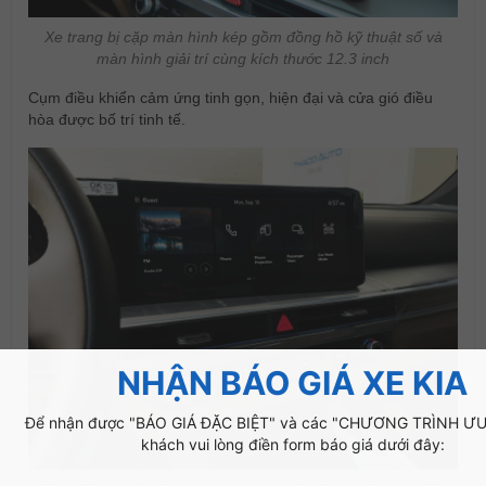
Xe trang bị cặp màn hình kép gồm đồng hồ kỹ thuật số và
màn hình giải trí cùng kích thước 12.3 inch
Cụm điều khiển cảm ứng tinh gọn, hiện đại và cửa gió điều
hòa được bố trí tinh tế.
NHẬN BÁO GIÁ XE KIA
Để nhận được "BÁO GIÁ ĐẶC BIỆT" và các "CHƯƠNG TRÌNH ƯU 
khách vui lòng điền form báo giá dưới đây: