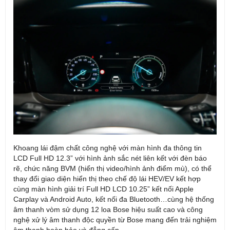
Khoang lái đậm chất công nghệ với màn hình đa thông tin
LCD Full HD 12.3” với hình ảnh sắc nét liên kết với đèn báo
rẽ, chức năng BVM (hiển thị video/hình ảnh điểm mù), có thể
thay đổi giao diện hiển thị theo chế độ lái HEV/EV kết hợp
cùng màn hình giải trí Full HD LCD 10.25” kết nối Apple
Carplay và Android Auto, kết nối đa Bluetooth…cùng hệ thống
âm thanh vòm sử dụng 12 loa Bose hiệu suất cao và công
nghệ xử lý âm thanh độc quyền từ Bose mang đến trải nghiệm
âm thanh hoàn hảo và đẳng cấp.