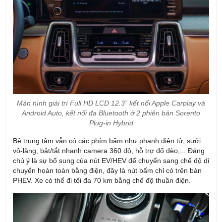
Màn hình giải trí Full HD LCD 12.3” kết nối Apple Carplay và
Android Auto, kết nối đa Bluetooth ở 2 phiên bản Sorento
Plug-in Hybrid
Bệ trung tâm vẫn có các phím bấm như phanh điện tử, sưởi
vô-lăng, bật/tắt nhanh camera 360 độ, hỗ trợ đổ đèo,... Đáng
chú ý là sự bổ sung của nút EV/HEV để chuyển sang chế độ di
chuyển hoàn toàn bằng điện, đây là nút bấm chỉ có trên bản
PHEV. Xe có thể đi tối đa 70 km bằng chế độ thuần điện.