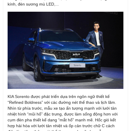
kính, đèn sương mù LED,...
KIA Sorento được phát triển dựa trên ngôn ngữ thiết kế
“Refined Boldness” với các đường nét thể thao và lịch lãm.
Nhìn từ phía trước, mẫu xe tạo ấn tượng mạnh với lưới tản
nhiệt hình “mũi hổ” đặc trưng, được làm sống động hơn với
cụm đèn pha thiết kế dạng “mắt hổ” mạnh mẽ. Hốc gió kết
hợp hài hòa với lưới tản nhiệt và ốp cản trước chữ C cách