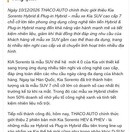
Ngày 10/12/2026 THACO AUTO chính thức giới thiệu Kia
Sorento Hybrid & Plug-in Hybrid – mẫu xe Kia SUV cao cấp 7
chỗ cỡ lớn tiên phong ứng dụng công nghệ tiên tiến Hybrid &
Plug-in Hybrid mang đến khả năng vận hành mạnh mẽ và tiết
kiệm nhiên liệu, giảm khí thải đồng thời đáp ứng nhu cầu của
khách hàng về mẫu xe SUV gầm cao thể thao đa dụng, trang
bị nhiều tiện nghi cao cấp và di chuyển linh hoạt trên nhiều địa
hình.
KIA Sorento là mẫu SUV thế hệ mới 4.0 của Kia với thiết kế
sang trọng ứng dụng nhiều tiện nghi và công nghệ cao cấp,
đáp ứng toàn diện các nhu cầu ngày càng đa dạng của khách
hàng. Ngay tại Hàn Quốc, Kia Sorento đã trở thành hiện
tượng và là mẫu SUV 7 chỗ cỡ lớn có doanh số cao nhất thị
trường kể từ khi ra mắt. Trong đó các mẫu xe Hybrid chiếm
hơn 50% doanh số nhờ yếu tố công nghệ xanh và tính tiết
kiệm nhiên liệu nổi trội.
Tiếp nối thành công đó, hôm nay, THACO AUTO chính thức
giới thiệu 2 phiên bản mới Kia Sorento HEV & PHEV - là
những mẫu xe Hybrid và Plug-in Hybrid đầu tiên trong line-up
sản phẩm xe Kia thế hệ mới cũng như trong phân khúc D-SUV