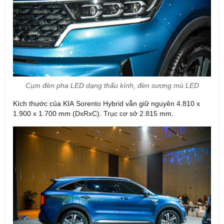
Cụm đèn pha LED dạng thấu kính, đèn sương mù LED
Kích thước của KIA Sorento Hybrid vẫn giữ nguyên 4.810 x
1.900 x 1.700 mm (DxRxC). Trục cơ sở 2.815 mm.