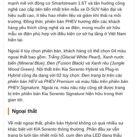
mạnh mẽ với động cơ Smartstream 1.6T và tận hưởng công
nghệ cao cấp tiên tiến nhất trên mẫu xe D-SUV hiện đại và
hiệu suất cao, ít tiêu hao nhiên liệu và giảm khí thải ra môi
trường. Đồng thời, phiên bản PHEV hướng đến các khách
hàng yêu thích công nghệ và xe điện, mong muốn sở hữu
mẫu xe điện phù hợp với điều kiện cơ sở hạ tầng ở Việt Nam
hiện tại.
Ngoài 4 tùy chọn phiên bản, khách hàng có thể chọn 04 màu
ngoại thất bao gồm:
Trắng (Glacial White Pearl), Xanh nước
biển (Mineral Blue), Đen (Fusion Black) và Xanh rêu (Jungle
Wood Green)
. Nội thất trên Kia Sorento Hybrid và Plug-in
Hybrid cũng đa dạng với 02 tùy chọn:
Đen trang bị trên các
phiên bản HEV và PHEV Premium và màu Nâu trên phiên bản
PHEV Signature
. Ngoài ra, màu nâu này cũng sẽ được trang
bị trên phiên bản Kia Sorento Signature hiện hữu trong thời
gian tới.
Ngoại thất
Về mặt ngoại thất, phiên bản Hybrid không có quá nhiều sự
khác biệt với KIA Sorento thông thường. Phần đầu xe vẫn
trang bị lưới tản nhiệt mũi hổ, cụm đèn pha LED dạng thấu