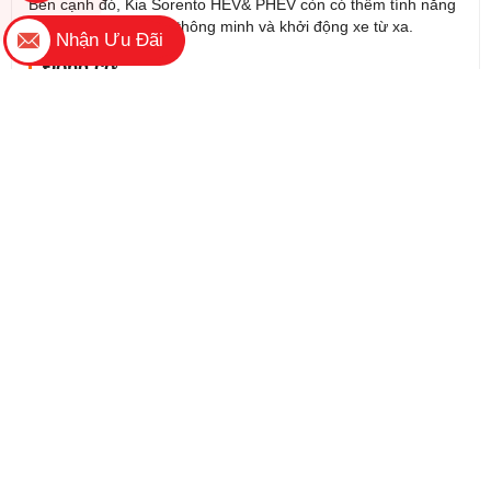
Nhận Ưu Đãi
Đặc biệt, hàng ghế ba có khoảng để chân rộng rãi với độ ngả
lưng lớn, có lối đi vào rộng rãi ở cả bên trái và phải, khi cần
thiết có thể gập phẳng 5:5 để tăng thể tích khoang hành lý.