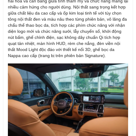
hài hoà và cân bằng giữa tính thẩm mỹ và chức năng mang lại
nhiều cảm hứng cho người dùng. Nội thất sang trọng kết hợp
giữa chất liệu da cao cấp và ốp kim loại tinh tế với tùy chọn
tông nội thất đen và màu nâu theo từng phiên bản, vô lăng đa
chấu thể thao bọc da, tích hợp các phím chức năng với nhận
diện logo mới và chức năng sưởi, lẫy chuyển số, khởi động
nút bấm, ghế chỉnh điện, sạc không dây chuẩn Qi tích hợp
quạt tản nhiệt, màn hình HUD, rèm che nắng, đèn viền nội
thất Mood Light độc đáo với thiết kế nổi 3D, ghế bọc da
Nappa cao cấp (trang bị trên phiên bản Signature).