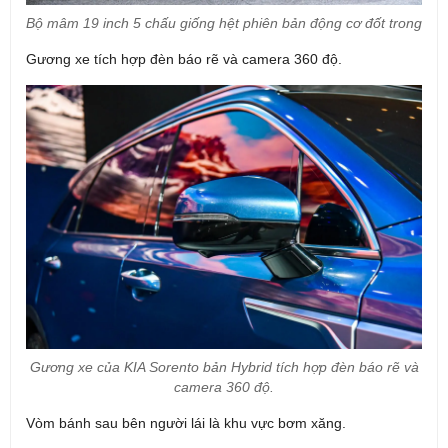
Bộ mâm 19 inch 5 chấu giống hệt phiên bản động cơ đốt trong
NHẬN BÁO GIÁ XE KIA
Gương xe tích hợp đèn báo rẽ và camera 360 độ.
Để nhận được "BÁO GIÁ ĐẶC BIỆT" và các "CHƯƠNG TRÌNH ƯU
ĐÃI", Quý khách vui lòng điền form báo giá dưới đây:
Chọn Dòng Xe
*
Hình thức thanh toán:
Trả góp
Trả hết
Họ tên
*
Điện thoại
*
Tôi đồng ý cho phép KIA Hải Dương xử lý dữ liệu cá nhân của tôi và
Gương xe của KIA Sorento bản Hybrid tích hợp đèn báo rẽ và
các thông tin khác do tôi cung cấp cho mục đích và theo phương thức
camera 360 độ.
được mô tả chi tiết tại
Chính sách Bảo Vệ Dữ Liệu Cá Nhân
.
Vòm bánh sau bên người lái là khu vực bơm xăng.
GỬI YÊU CẦU NGAY