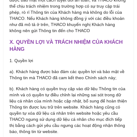
được bảo mật một cách tuyệt đối an toàn, và THACO không
thể chịu trách nhiệm trong trường hợp có sự truy cập trái
phép, rò rỉ Thông tin của Khách hàng mà không do lỗi của
THACO. Nếu Khách hàng không đồng ý với các điều khoản
như đã mô tả ở trên, THACO khuyến nghị Khách hàng
không nên gửi Thông tin đến cho THACO
X. QUYỀN LỢI VÀ TRÁCH NHIỆM CỦA KHÁCH
HÀNG
1. Quyền lợi
a). Khách hàng được bảo đảm các quyền lợi và bảo mật về
Thông tin mà THACO đã cam kết theo Chính sách này;
b). Khách hàng có quyền truy cập vào dữ liệu Thông tin của
mình và có quyền tự điều chỉnh lại những sai sót trong dữ
liệu cá nhân của mình hoặc cập nhật, bổ sung để hoàn thiện
Thông tin được lưu trữ trên website. Khách hàng cũng có
quyền tự xóa dữ liệu cá nhân trên website hoặc yêu cầu
THACO ngưng sử dụng dữ liệu cá nhân cho mục đích tiếp
thị bằng cách gửi yêu cầu ngưng các hoạt động nhận thông
báo, thông tin từ website.