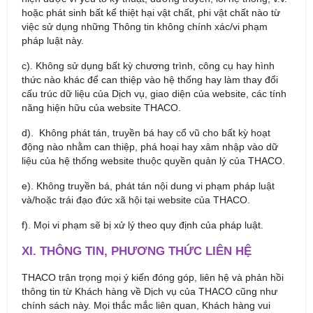
hoặc phát sinh bất kể thiệt hại vật chất, phi vật chất nào từ
việc sử dụng những Thông tin không chính xác/vi phạm
pháp luật này.
c). Không sử dụng bất kỳ chương trình, công cụ hay hình
thức nào khác để can thiệp vào hệ thống hay làm thay đổi
cấu trúc dữ liệu của Dịch vụ, giao diện của website, các tính
năng hiện hữu của website THACO.
d). Không phát tán, truyền bá hay cổ vũ cho bất kỳ hoạt
động nào nhằm can thiệp, phá hoại hay xâm nhập vào dữ
liệu của hệ thống website thuộc quyền quản lý của THACO.
e). Không truyền bá, phát tán nội dung vi phạm pháp luật
và/hoặc trái đạo đức xã hội tại website của THACO.
f). Mọi vi phạm sẽ bị xử lý theo quy định của pháp luật.
XI. THÔNG TIN, PHƯƠNG THỨC LIÊN HỆ
THACO trân trọng mọi ý kiến đóng góp, liên hệ và phản hồi
thông tin từ Khách hàng về Dịch vụ của THACO cũng như
chính sách này. Mọi thắc mắc liên quan, Khách hàng vui