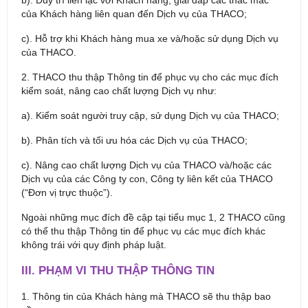
b). Duy trì liên lạc với Khách hàng, giải đáp các thắc mắc
của Khách hàng liên quan đến Dịch vụ của THACO;
c). Hỗ trợ khi Khách hàng mua xe và/hoặc sử dụng Dịch vụ
của THACO.
2. THACO thu thập Thông tin để phục vụ cho các mục đích
kiểm soát, nâng cao chất lượng Dịch vụ như:
a). Kiểm soát người truy cập, sử dụng Dịch vụ của THACO;
b). Phân tích và tối ưu hóa các Dịch vụ của THACO;
c). Nâng cao chất lượng Dịch vụ của THACO và/hoặc các
Dịch vụ của các Công ty con, Công ty liên kết của THACO
(“Đơn vị trực thuộc”).
Ngoài những mục đích đề cập tại tiểu mục 1, 2 THACO cũng
có thể thu thập Thông tin để phục vụ các mục đích khác
không trái với quy định pháp luật.
III. PHẠM VI THU THẬP THÔNG TIN
1. Thông tin của Khách hàng mà THACO sẽ thu thập bao