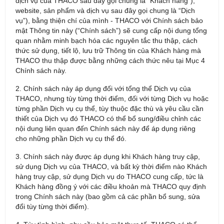
dịch vụ của THACO sau đây gọi chung là “Khách hàng”);
website, sản phẩm và dịch vụ sau đây gọi chung là “Dịch
vụ”), bằng thiện chí của mình - THACO với Chính sách bảo
mật Thông tin này (“Chính sách”) sẽ cung cấp nội dung tổng
quan nhằm minh bạch hóa các nguyên tắc thu thập, cách
thức sử dụng, tiết lộ, lưu trữ Thông tin của Khách hàng mà
THACO thu thập được bằng những cách thức nêu tại Mục 4
Chính sách này.
2. Chính sách này áp dụng đối với tổng thể Dịch vụ của
THACO, nhưng tùy từng thời điểm, đối với từng Dịch vụ hoặc
từng phần Dịch vụ cụ thể, tùy thuộc đặc thù và yêu cầu cần
thiết của Dịch vụ đó THACO có thể bổ sung/điều chỉnh các
nội dung liên quan đến Chính sách này để áp dụng riêng
cho những phần Dịch vụ cụ thể đó.
3. Chính sách này được áp dụng khi Khách hàng truy cập,
sử dụng Dịch vụ của THACO, và bất kỳ thời điểm nào Khách
hàng truy cập, sử dụng Dịch vụ do THACO cung cấp, tức là
Khách hàng đồng ý với các điều khoản mà THACO quy định
trong Chính sách này (bao gồm cả các phần bổ sung, sửa
đổi tùy từng thời điểm).