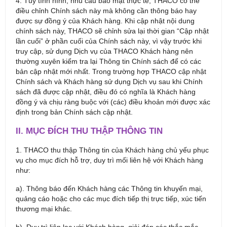
4. Tùy tình hình, nhu cầu bảo mật thực tế, THACO có thể
điều chỉnh Chính sách này mà không cần thông báo hay
được sự đồng ý của Khách hàng. Khi cập nhật nội dung
chính sách này, THACO sẽ chỉnh sửa lại thời gian “Cập nhật
lần cuối” ở phần cuối của Chính sách này, vì vậy trước khi
truy cập, sử dụng Dịch vụ của THACO Khách hàng nên
thường xuyên kiểm tra lại Thông tin Chính sách để có các
bản cập nhật mới nhất. Trong trường hợp THACO cập nhật
Chính sách và Khách hàng sử dụng Dịch vụ sau khi Chính
sách đã được cập nhật, điều đó có nghĩa là Khách hàng
đồng ý và chịu ràng buộc với (các) điều khoản mới được xác
định trong bản Chính sách cập nhật.
II. MỤC ĐÍCH THU THẬP THÔNG TIN
1. THACO thu thập Thông tin của Khách hàng chủ yếu phục
vụ cho mục đích hỗ trợ, duy trì mối liên hệ với Khách hàng
như:
a). Thông báo đến Khách hàng các Thông tin khuyến mại,
quảng cáo hoặc cho các mục đích tiếp thị trực tiếp, xúc tiến
thương mại khác.