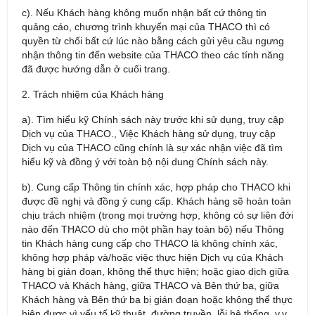
c). Nếu Khách hàng không muốn nhận bất cứ thông tin
quảng cáo, chương trình khuyến mại của THACO thì có
quyền từ chối bất cứ lúc nào bằng cách gửi yêu cầu ngưng
nhận thông tin đến website của THACO theo các tính năng
đã được hướng dẫn ở cuối trang.
2. Trách nhiệm của Khách hàng
a). Tìm hiểu kỹ Chính sách này trước khi sử dụng, truy cập
Dịch vụ của THACO., Việc Khách hàng sử dụng, truy cập
Dịch vụ của THACO cũng chính là sự xác nhận việc đã tìm
hiểu kỹ và đồng ý với toàn bộ nội dung Chính sách này.
b). Cung cấp Thông tin chính xác, hợp pháp cho THACO khi
được đề nghị và đồng ý cung cấp. Khách hàng sẽ hoàn toàn
chịu trách nhiệm (trong mọi trường hợp, không có sự liên đới
nào đến THACO dù cho một phần hay toàn bộ) nếu Thông
tin Khách hàng cung cấp cho THACO là không chính xác,
không hợp pháp và/hoặc việc thực hiện Dịch vụ của Khách
hàng bị gián đoạn, không thể thực hiện; hoặc giao dịch giữa
THACO và Khách hàng, giữa THACO và Bên thứ ba, giữa
Khách hàng và Bên thứ ba bị gián đoạn hoặc không thể thực
hiện được vì yếu tố kỹ thuật, đường truyền, lỗi hệ thống, v.v.