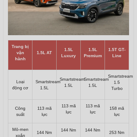
Trang bị
1.5L
1.5L
1.5T GT-
vận
1.5L AT
Luxury
Premium
Line
hành
Smartstream
Smartstream
Smartstream
Loại
Smartstream
1.5
1.5L
1.5L
động cơ
1.5L
Turbo
113 mã
113 mã
Công
113 mã
158 mã
lực
lực
suất
lực
lực
Mô-men
144 Nm
144 Nm
144 Nm
253 Nm
xoắn