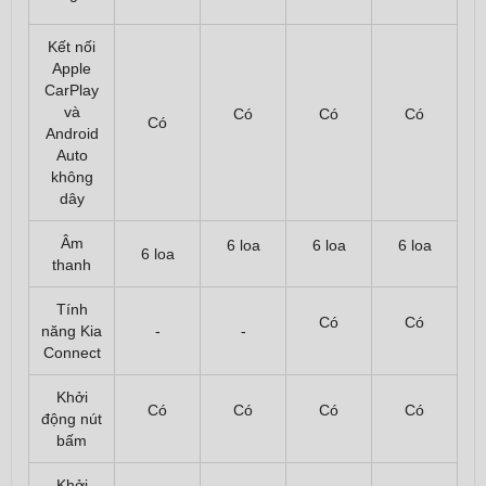
Kết nối
Apple
CarPlay
và
Có
Có
Có
Có
Android
Auto
không
dây
Âm
6 loa
6 loa
6 loa
6 loa
thanh
Tính
Có
Có
năng Kia
-
-
Connect
Khởi
Có
Có
Có
Có
động nút
bấm
Khởi