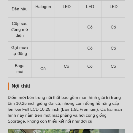
Halogen
LED
LED
LED
Đèn hậu
Cốp sau
Có
Có
đóng mở
-
-
điện
Gạt mưa
Có
Có
-
-
tự động
Baga
Có
Có
Có
Có
mui
Nội thất
Điểm mới bên trong nội thất bao gồm màn hình giải trí trung
tâm 10,25 inch giống đời cũ, nhưng cụm đồng hồ nâng cấp
lên loại Full LCD 10,25 inch (bản 1.5L Premium). Cả hai màn
hình này nằm trên một mặt phẳng và hơi cong giống
Sportage, không còn thiếu kết nối như đời cũ