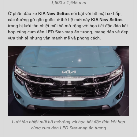
1,800 x 1,645 mm
Ở phần đầu xe
KIA New Seltos
nổi bật với bề mặt cơ bắp,
các đường gờ gân guốc, ở thế hệ mới này
KIA New Seltos
trang bị lưới tản nhiệt mũi hổ mở rộng với họa tiết độc đáo kết
hợp cùng cụm đèn LED Star-map ấn tượng, mang đến vẻ đẹp
vừa tinh tế nhưng vẫn mạnh mẽ và phong cách.
Lưới tản nhiệt mũi hổ mở rộng với họa tiết độc đáo kết hợp
cùng cụm đèn LED Star-map ấn tượng