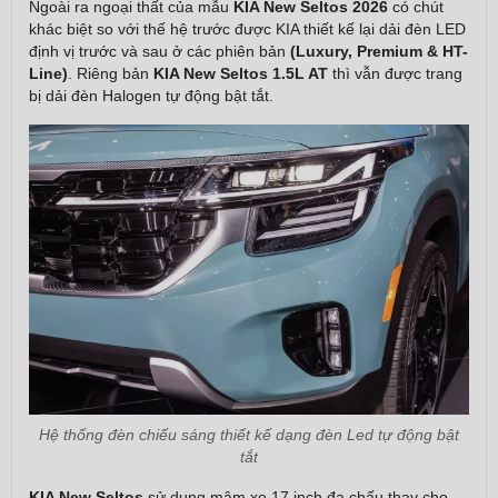
Ngoài ra ngoại thất của mẫu
KIA New Seltos 2026
có chút
khác biệt so với thế hệ trước được KIA thiết kế lại dải đèn LED
định vị trước và sau ở các phiên bản
(Luxury, Premium & HT-
Line)
. Riêng bản
KIA New Seltos 1.5L AT
thì vẫn được trang
bị dải đèn Halogen tự động bật tắt.
Hệ thống đèn chiếu sáng thiết kế dạng đèn Led tự động bật
tắt
KIA New Seltos
sử dụng mâm xe 17 inch đa chấu thay cho