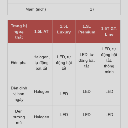
Mâm (inch)
17
Trang bị
1.5L
1.5L
1.5T GT-
ngoại
1.5L AT
Luxury
Premium
Line
thất
LED, tự
LED, tự
động bật
Halogen,
LED, tự
động bật
tắt,
Đèn pha
tự động
động bật
tắt
thông
bật tắt
tắt
minh
Đèn định
Halogen
LED
LED
vị ban
LED
ngày
Đèn
LED
LED
LED
sương
Halogen
mù