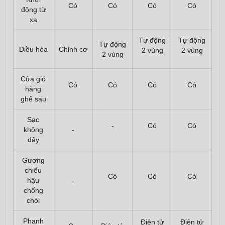
Có
Có
Có
Có
động từ
xa
Tự động
Tự động
Tự động
Điều hòa
Chỉnh cơ
2 vùng
2 vùng
2 vùng
Cửa gió
Có
Có
Có
Có
hàng
ghế sau
Sạc
-
Có
Có
không
-
dây
Gương
chiếu
Có
Có
Có
hậu
-
chống
chói
Phanh
Điện tử
Điện tử