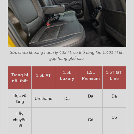
Sức chứa khoang hành lý 433 lít, có thể tăng lên 1.401 lít khi
gập hàng ghế sau.
1.5L
1.5L
1.5T GT-
Trang bị
1.5L AT
Luxury
Premium
Line
nội thất
Bọc vô
Da
Da
Urethane
Da
lăng
Lẫy
Có
chuyển
-
-
Có
số