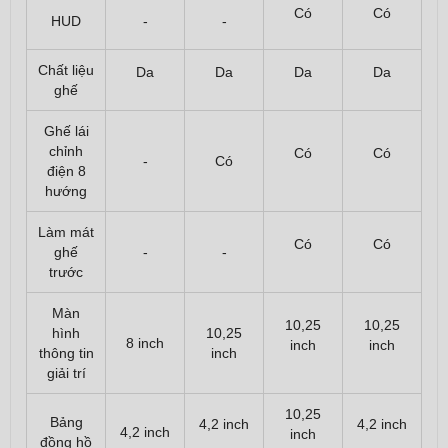
Có
Có
HUD
-
-
Chất liệu
Da
Da
Da
Da
ghế
Ghế lái
chỉnh
Có
Có
-
Có
điện 8
hướng
Làm mát
Có
Có
ghế
-
-
trước
Màn
10,25
10,25
hình
10,25
8 inch
inch
inch
thông tin
inch
giải trí
10,25
Bảng
4,2 inch
4,2 inch
4,2 inch
inch
đồng hồ