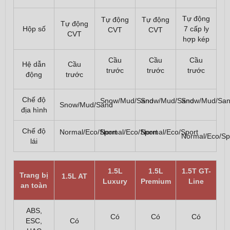
Tự động
Tự động
Tự động
Tự động
Hộp số
7 cấp ly
CVT
CVT
CVT
hợp kép
Cầu
Cầu
Cầu
Hệ dẫn
Cầu
trước
trước
trước
động
trước
Chế độ
Snow/Mud/Sand
Snow/Mud/Sand
Snow/Mud/Sa
Snow/Mud/Sand
địa hình
Chế độ
Normal/Eco/Sport
Normal/Eco/Sport
Normal/Eco/Sport
Normal/Eco/Sp
lái
1.5L
1.5L
1.5T GT-
Trang bị
1.5L AT
Luxury
Premium
Line
an toàn
ABS,
Có
Có
Có
ESC,
Có