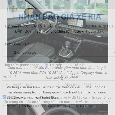
NHẬN BÁO GIÁ XE KIA
Để nhận được "BÁO GIÁ ĐẶC BIỆT" và các "CHƯƠNG TRÌNH ƯU
ĐÃI", Quý khách vui lòng điền form báo giá dưới đây:
Chọn Dòng Xe
*
Hình thức thanh toán:
Trả góp
Trả hết
Cụm màn hình nối liền Panoramic gồm màn hình đa thông tin
10.25" & màn hình AVN 10.25" kết nối Apple Carplay/ Android
Họ tên
*
Điện thoại
*
Auto không dây
Vô lăng của Kia New Seltos được thiết kế kiểu 3 chấu bọc da,
mạ nhôm sang trọng. Xung quanh cách nút bấm tiện lợi cũng
sẽ được viền kim loại sáng bóng.
Tôi đồng ý cho phép KIA Hải Dương xử lý dữ liệu cá nhân của tôi và
các thông tin khác do tôi cung cấp cho mục đích và theo phương thức
được mô tả chi tiết tại
Chính sách Bảo Vệ Dữ Liệu Cá Nhân
.